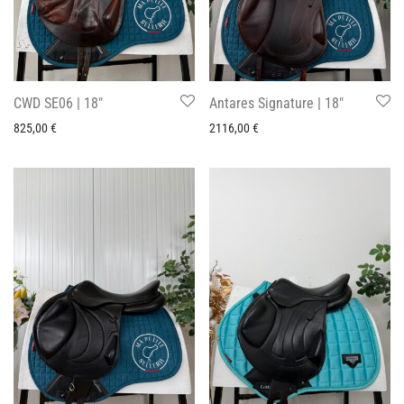
CWD SE06 | 18″
Antares Signature | 18″
825,00
€
2116,00
€