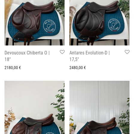
Devoucoux Chiberta O |
Antares Evolution-D |
18″
17,5″
2180,00
€
2480,00
€