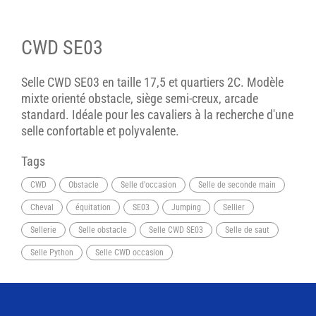
CWD SE03
Selle CWD SE03 en taille 17,5 et quartiers 2C. Modèle
mixte orienté obstacle, siège semi-creux, arcade
standard. Idéale pour les cavaliers à la recherche d'une
selle confortable et polyvalente.
Tags
CWD
Obstacle
Selle d'occasion
Selle de seconde main
Cheval
équitation
SE03
Jumping
Sellier
Sellerie
Selle obstacle
Selle CWD SE03
Selle de saut
Selle Python
Selle CWD occasion