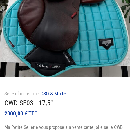
Selle d'occasion -
CSO & Mixte
CWD SE03 | 17,5″
2000,00
€
TTC
Ma Petite Sellerie vous propose à a vente cette jolie selle CWD