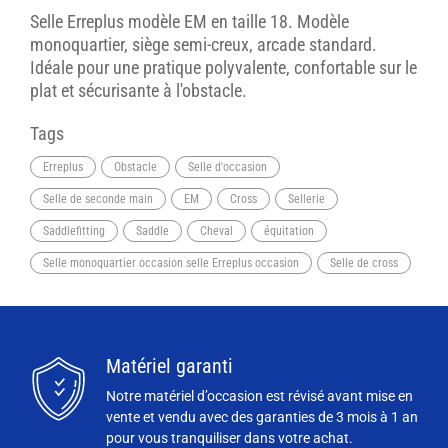
Selle Erreplus modèle EM en taille 18. Modèle
monoquartier, siège semi-creux, arcade standard.
Idéale pour une pratique polyvalente, confortable sur le
plat et sécurisante à l'obstacle.
Tags
Erreplus
Obstacle
Selle d'occasion
Selle de seconde main
EM
Cross
Sellerie
Saddlefitting
Saddle
Cheval
équitation
Selle monoquartier occasion selle Erreplus occasion
Selle de cross
Matériel garanti
Notre matériel d’occasion est révisé avant mise en
vente et vendu avec des garanties de 3 mois à 1 an
pour vous tranquiliser dans votre achat.