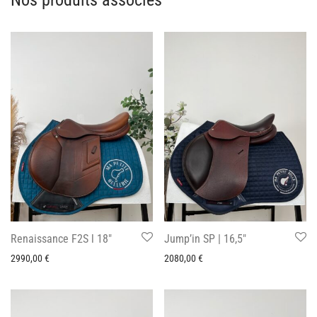
Renaissance F2S l 18″
Jump’in SP | 16,5″
2990,00
€
2080,00
€