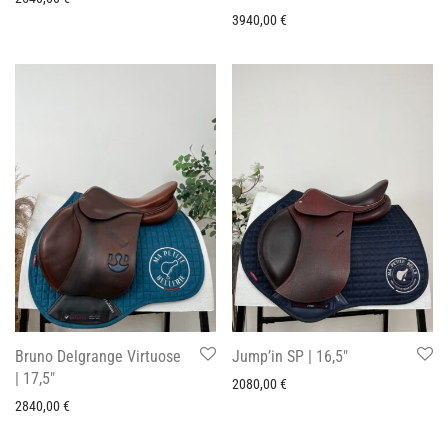
3940,00
€
Bruno Delgrange Virtuose
Jump’in SP | 16,5″
| 17,5″
2080,00
€
2840,00
€