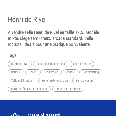
Henri de Rivel
À vendre selle Henri de Rivel en taille 17,5. Modèle
mixte, siège semi-creux, arcade standard. Selle
robuste, idéale pour une pratique polyvalente.
Tags
Henri de Rivel
Selle de seconde main
Selle à vendre
Sellerie
Cheval
équitation
Saddle
Saddlefitting
Selle petit budget
Selle mixte occasion
Selle à vendre
Matériel équitation occasion
Selle Henri de Rivel
Matériel garanti