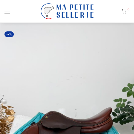
0
-
7
%