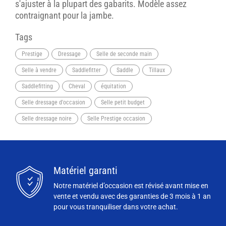
s'ajuster à la plupart des gabarits. Modèle assez
contraignant pour la jambe.
Tags
Prestige
Dressage
Selle de seconde main
Selle à vendre
Saddlefitter
Saddle
Tillaux
Saddlefitting
Cheval
équitation
Selle dressage d'occasion
Selle petit budget
Selle dressage noire
Selle Prestige occasion
Matériel garanti
Notre matériel d’occasion est révisé avant mise en
vente et vendu avec des garanties de 3 mois à 1 an
pour vous tranquiliser dans votre achat.