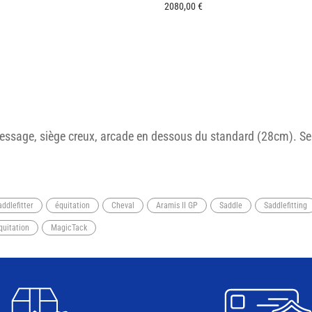
2080,00
€
essage, siège creux, arcade en dessous du standard (28cm). Selle
addlefitter
équitation
Cheval
Aramis II GP
Saddle
Saddlefitting
quitation
MagicTack