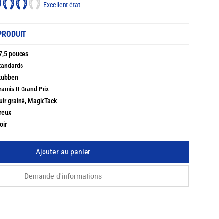
Excellent état
PRODUIT
7,5 pouces
tandards
tubben
ramis II Grand Prix
uir grainé, MagicTack
reux
oir
Ajouter au panier
Demande d'informations