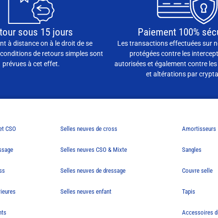
tour sous 15 jours
Paiement 100% séc
t à distance on à le droit de se
Les transactions effectuées sur n
conditions de retours simples sont
protégées contre les intercep
prévues à cet effet.
autorisées et également contre les
et altérations par crypt
 et CSO
Selles neuves de cross
Amortisseurs
essage
Selles neuves CSO & Mixte
Sangles
ss
Selles neuves de dressage
Couvre selle
rieures
Selles neuves enfant
Tapis
nts
Accessoires d