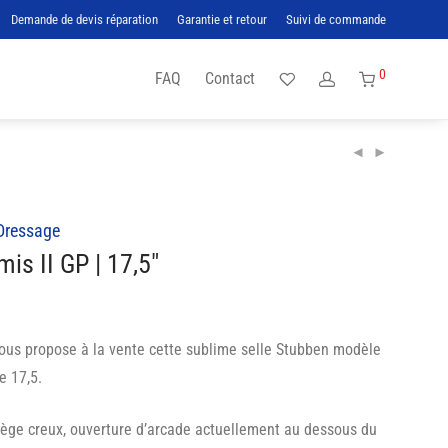
Demande de devis réparation
Garantie et retour
Suivi de commande
0
FAQ
Contact
Dressage
is II GP | 17,5″
vous propose à la vente cette sublime selle Stubben modèle
e 17,5.
ège creux, ouverture d’arcade actuellement au dessous du