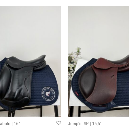
iabolo | 16″
Jump’in SP | 16,5″