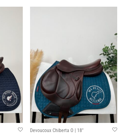
Devoucoux Chiberta O | 18″