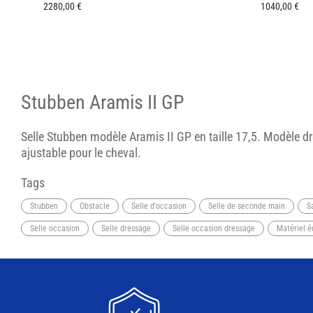
2280,00
€
1040,00
€
Stubben Aramis II GP
Selle Stubben modèle Aramis II GP en taille 17,5. Modèle dr
ajustable pour le cheval.
Tags
Stubben
Obstacle
Selle d'occasion
Selle de seconde main
S
Selle occasion
Selle dressage
Selle occasion dressage
Matériel é