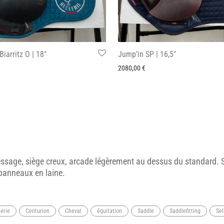
iarritz O | 18″
Jump’in SP | 16,5″
2080,00
€
ssage, siège creux, arcade légèrement au dessus du standard. Se
panneaux en laine.
lerie
Centurion
Cheval
équitation
Saddle
Saddlefitting
Sel