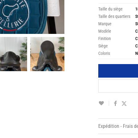
Taille du siège
1
Taille des quartiers
S
Marque
S
Modèle
C
Finition
C
Siège
C
Coloris
N
Expédition - Frais d