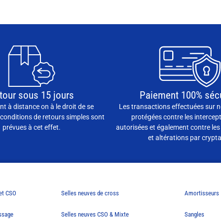
tour sous 15 jours
Paiement 100% séc
t à distance on à le droit de se
Les transactions effectuées sur n
conditions de retours simples sont
protégées contre les intercep
prévues à cet effet.
autorisées et également contre les
et altérations par crypt
 et CSO
Selles neuves de cross
Amortisseurs
essage
Selles neuves CSO & Mixte
Sangles