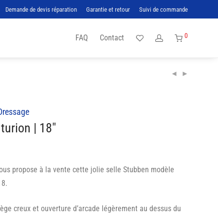
Demande de devis réparation
Garantie et retour
Suivi de commande
0
FAQ
Contact
Dressage
urion | 18″
vous propose à la vente cette jolie selle Stubben modèle
18.
ège creux et ouverture d’arcade légèrement au dessus du