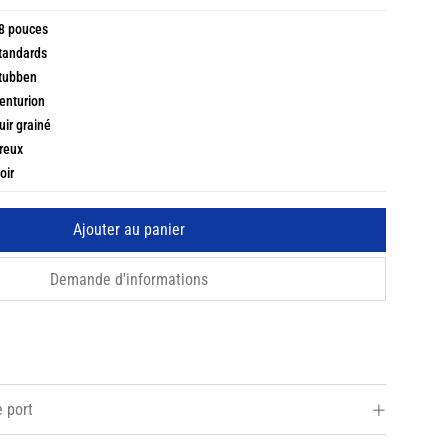
8 pouces
tandards
tubben
enturion
uir grainé
reux
oir
Ajouter au panier
Demande d'informations
e port